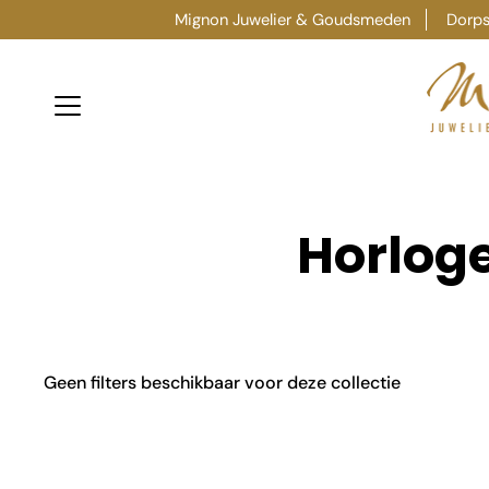
Ga
Mignon Juwelier & Goudsmeden
Dorpss
verder
naar
content
Horlog
Geen filters beschikbaar voor deze collectie