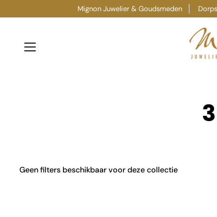
Ga
Mignon Juwelier & Goudsmeden
Dorpss
verder
naar
content
3
Geen filters beschikbaar voor deze collectie