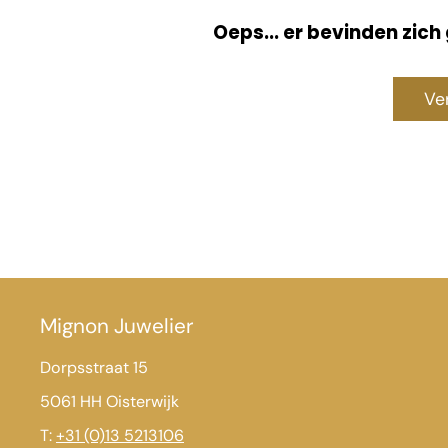
Oeps... er bevinden zich
Ve
Mignon Juwelier
Dorpsstraat 15
5061 HH Oisterwijk
T:
+31 (0)13 5213106