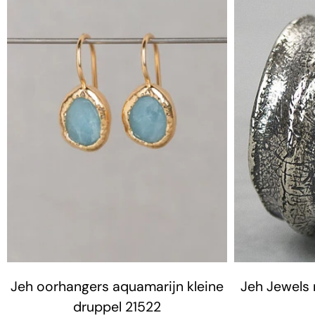
Jeh oorhangers aquamarijn kleine
Jeh Jewels 
druppel 21522