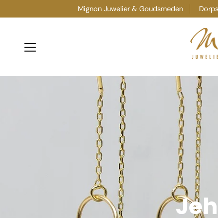
Ga
Mignon Juwelier & Goudsmeden
Dorpss
verder
naar
content
Jeh