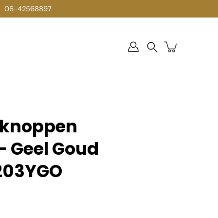
06-42568897
Zoek
op
rknoppen
- Geel Goud
7203YGO