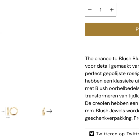
Hoeveelheid
variant
selector
P
The chance to Blush Blu
voor detail gemaakt van 
perfect gepolijste ros
hebben een klassieke ui
met Blush oorbelbedels
transformeren van tijdloz
De creolen hebben een 
mm. Blush Jewels worde
geschenkverpakking. Fr
Twitteren op Twitt