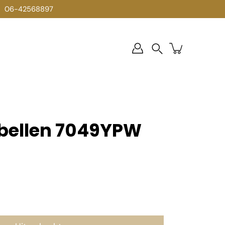
06-42568897
Zoek
op
rbellen 7049YPW