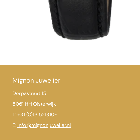
Mignon Juwelier
Dorpsstraat 15
5061 HH Oisterwijk
T:
+31 (0)13 5213106
E:
info@mignonjuwelier.nl