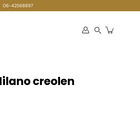
06-42568897
Zoek
op
Milano creolen