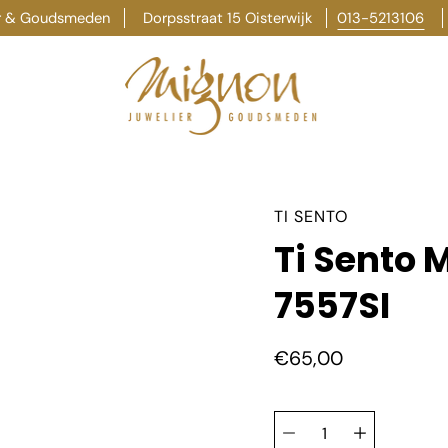
er & Goudsmeden
Dorpsstraat 15 Oisterwijk
013-5213106
TI SENTO
Ti Sento 
7557SI
€65,00
Selecteer
Hoeveelheid
variant
selector