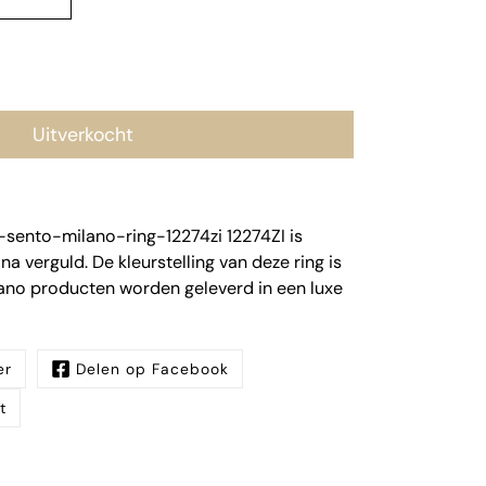
Uitverkocht
-sento-milano-ring-12274zi 12274ZI is
na verguld. De kleurstelling van deze ring is
lano producten worden geleverd in een luxe
er
Delen op Facebook
t