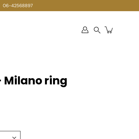
06-42568897
Zoek
op
- Milano ring