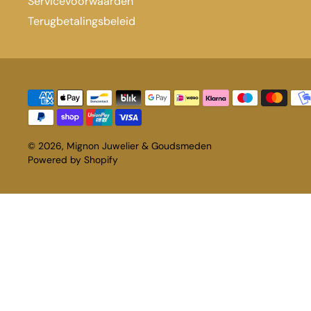
Servicevoorwaarden
Terugbetalingsbeleid
© 2026,
Mignon Juwelier & Goudsmeden
Powered by Shopify