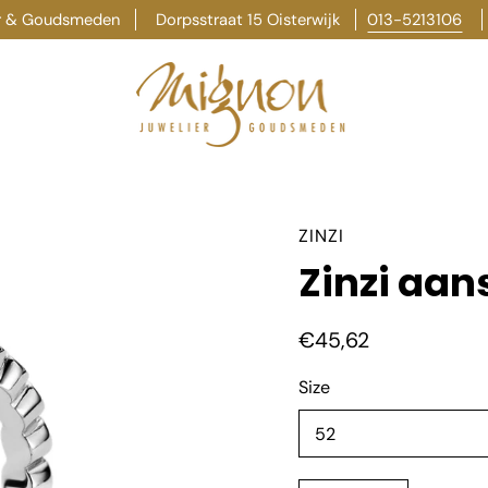
er & Goudsmeden
Dorpsstraat 15 Oisterwijk
013-5213106
ZINZI
Zinzi aan
€45,62
Selecteer
Size
variant