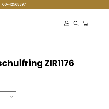
06-42568897
Zoek
op
schuifring ZIR1176